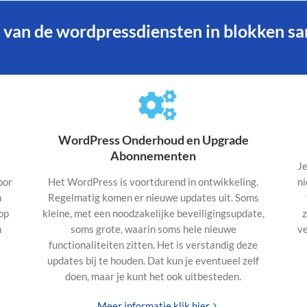
 van de wordpressdiensten in blokken s
WordPress Onderhoud en Upgrade
Abonnementen
Je
oor
Het WordPress is voortdurend in ontwikkeling.
ni
n
Regelmatig komen er nieuwe updates uit. Soms
op
kleine, met een noodzakelijke beveiligingsupdate,
z
n
soms grote, waarin soms hele nieuwe
ve
functionaliteiten zitten. Het is verstandig deze
updates bij te houden. Dat kun je eventueel zelf
doen, maar je kunt het ook uitbesteden.
Meer informatie klik hier