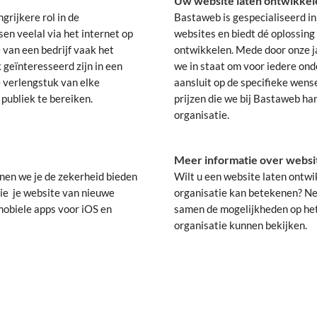
Uw website laten ontwikkel
rijkere rol in de
Bastaweb is gespecialiseerd i
en veelal via het internet op
websites en biedt dé oplossing
e van een bedrijf vaak het
ontwikkelen. Mede door onze ja
geïnteresseerd zijn in een
we in staat om voor iedere ond
 verlengstuk van elke
aansluit op de specifieke wen
 publiek te bereiken.
prijzen die we bij Bastaweb han
organisatie.
Meer informatie over websi
nen we je de zekerheid bieden
Wilt u een website laten ontw
rzie je website van nieuwe
organisatie kan betekenen? Ne
mobiele apps voor iOS en
samen de mogelijkheden op het
organisatie kunnen bekijken.